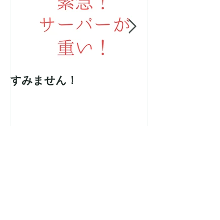
すみません！
ウェディング
長さ
最新記事
すみません！