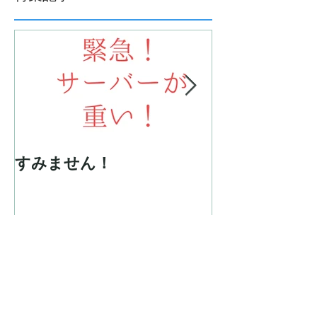
すみません！
ウェディング
長さ
最新記事